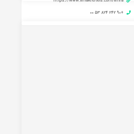
https://www.limakhotels.com/limra
+90 242 824 53 00