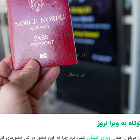
تور اسپانیا
تور ایتالیا
تور پرتغال
اه به ویزا نروژ
را می‌توان همان
ویزای شینگن
تلقی کرد چرا که این کشور در کنار کشورهای اتریش،