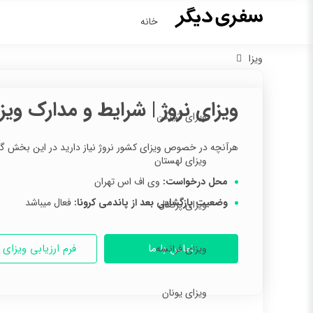
خانه
ویزا
ویزای نروژ | شرایط و مدارک ویزا
ویزای شینگن
هرآنچه در خصوص ویزای کشور نروژ نیاز دارید در این بخش گن
ویزای لهستان
محل درخواست:
وی اف اس تهران
وضعیت بازگشایی بعد از پاندمی کرونا:
فعال میباشد
ویزای پرتغال
تماس با ما
فرم ارزیابی ویزای ن
ویزای فرانسه
ویزای یونان