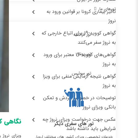
تورهای ما
تاثیر بیماری کرونا بر قوانین ورود به
نروژ
گواهی کووید-19 برای اتباع خارجی که
تور فرانسه
به نروژ سفر می‌کنند
تور یونان
گواهی‌های کووید-19 معتبر برای ورود
به نروژ
تور سوئیس
گواهی نتیجه آزمایش منفی برای ویزا
به نروژ
توضیحات در خصوص گردش و تمکن
بانکی ویزای نروژ
عکس جهت درخواست ویزای نروژ چه
نگاهی کوت
تور های سفری دیگر
شرایطی باید داشته باشد
ویزای نروژ 
خدمات تخصصی ویزای کشور های مختلف اروپا.