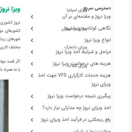
ویزا نروژ
دسترسی سریع
ویزای اسپانیا
ویزا نروژ و مقدمه‌ای بر آن
نروژ کشوری ک
نگاهی کوتاه به ویزا نروژ
ویزای مجارستان
کشورهای مها
شهرهای زیبای
انواع ویزا نروژ
ویزای دانمارک
مختلف کاری ن
مراحل و شرایط اخذ ویزا نروژ
اگر قصد مهاج
هزینه های درخواست ویزا نروژ
ویزای فنلاند
با ما همراه ب
هزینه خدمات کارگزاری VFS جهت اخذ
ویزای نروژ
پیگیری نتیجه درخواست ویزا نروژ
اخذ ویزای نروژ چه مدارکی نیاز دارد؟
رفع ریجکتی در فرآیند اخذ ویزای نروژ
سفارت نروژ در ایران