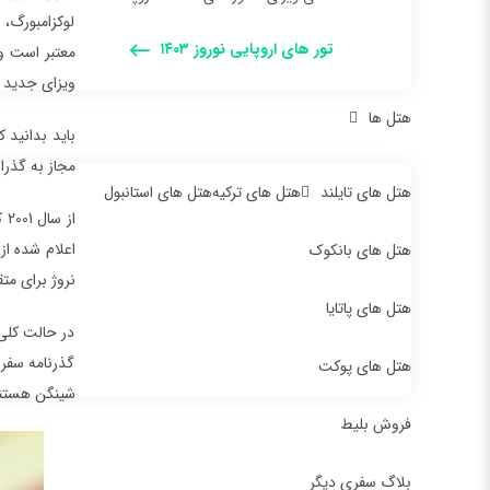
لوکزامبورگ، 
تور های اروپایی نوروز ۱۴۰۳
معتبر است و 
ویزای جدید س
هتل ها
باید بدانید 
مجاز به گذرا
هتل های تایلند
هتل های ترکیه
هتل های استانبول
از
هتل های بانکوک
نروژ برای م
هتل های پاتایا
در حالت کلی 
گذرنامه سفر 
هتل های پوکت
شینگن هستند،
فروش بلیط
بلاگ سفری دیگر