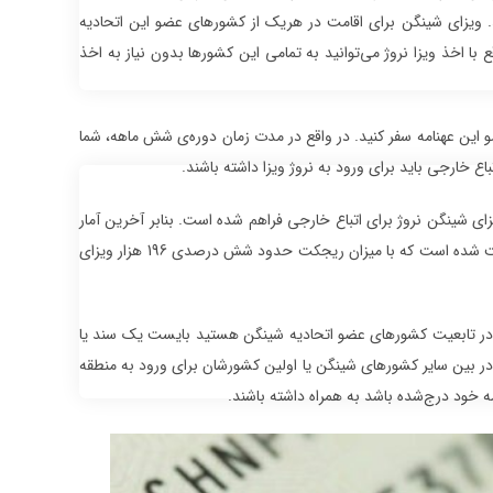
شد. ویزای شینگن برای اقامت در هریک از کشورهای عضو این اتحادیه
با اخذ ویزا نروژ می‌توانید به تمامی این کشورها بدون نیاز به اخذ
ضو این عهنامه سفر کنید. در واقع در مدت زمان دوره‌ی شش ماهه، شما
ع خارجی باید برای ورود به نروژ ویزا داشته باشند.
 ویزای شینگن نروژ برای اتباع خارجی فراهم شده است. بنابر آخرین آمار
اعلام شده از سوی سفارت نروژ در سال 2017 حدود 182 هزار درخواست برای اخذ ویزای نروژ ثبت شده است که با میزان ریجکت حدود شش درصدی 196 هزار ویزای
گر در تابعیت کشورهای عضو اتحادیه شینگن هستید بایست یک سند یا
در بین سایر کشورهای شینگن یا اولین کشورشان برای ورود به منطقه
 خود درج‌شده باشد به همراه داشته باشند.