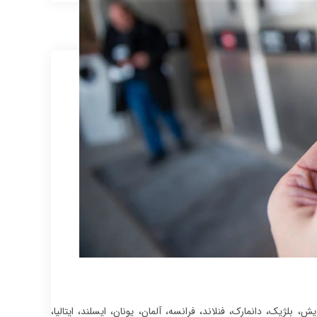
 بلژیک، دانمارک، فنلاند، فرانسه، آلمان، یونان، ایسلند، ایتالیا،