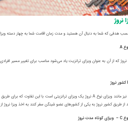
ا نروژ
هدفی که شما به دنبال آن هستید و مدت زمان اقامت شما به چهار دسته ویزای A، B، C و D تقسیم بندی می‌شو
ع A
ویزای نوع A نروژ که از آن به عنوان ویزای ترانزیت یاد می‌شود مناسب برای تغییر مسیر
این نوع ویزا نیز مانند ویزای نوع A نروژ یک ویزای ترانزیتی است با این ت
ز طریق کشور نروژ به یکی از کشورهای عضو شینگن سفر کنند به اخذ ویزا نروژ از نوع B اقدام می‌
مدت نروژ