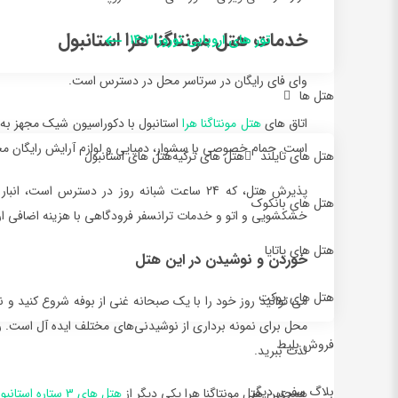
خدمات هتل مونتاگنا هرا استانبول
تور های اروپایی نوروز ۱۴۰۳
وای فای رایگان در سرتاسر محل در دسترس است.
هتل ها
اتاق های
هتل مونتاگنا هرا
استانبول با دکوراسیون شیک مجهز به 
است. حمام خصوصی با سشوار، دمپایی و لوازم آرایش رایگان مجهز
هتل های تایلند
هتل های ترکیه
هتل های استانبول
پذیرش هتل، که 24 ساعت شبانه روز در دسترس اس
هتل های بانکوک
خشکشویی و اتو و خدمات ترانسفر فرودگاهی با هزینه اضافی ارا
هتل های پاتایا
خوردن و نوشیدن در این هتل
هتل های پوکت
محل برای نمونه برداری از نوشیدنی‌های مختلف ایده آل است. رس
فروش بلیط
لذت ببرید.
بلاگ سفری دیگر
همچنين هتل مونتاگنا هرا يکي ديگر از
هتل هاي 3 ستاره استانبول