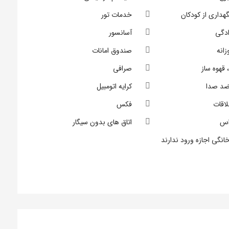
هداری از کودکان
خدمات تور
ادگی
آسانسور
انه
صندوق امانات
 قهوه ساز
صرافی
 ضد صدا
کرایه اتومبیل
لاقات
فکس
اس
اتاق های بدون سیگار
انگی اجازه ورود ندارند