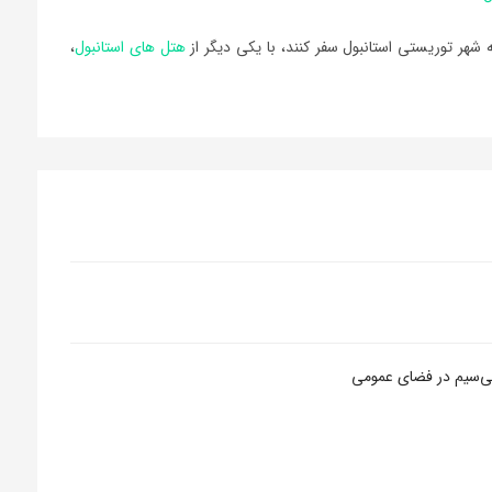
شهر توريستي استانبول سفر کنند، با يکي ديگر از
هتل هاي استانبول
،
بی‌سیم در فضای عمومی