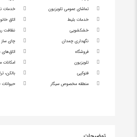
تماشای عمومی تلویزیون
خدمات نگ
خدمات بلیط
اتاق خانو
خشکشویی
نظافت روز
نگهداری چمدان
چای ساز ،
فروشگاه
اتاق‌های
تلویزیون
امکانات م
فتوکپی
بالکن، تر
منطقه مخصوص سیگار
حیوانات خ
توضیحات