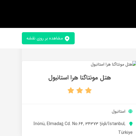
مشاهده بر روی نقشه
هتل مونتاگنا هرا استانبول
استانبول
İnönü, Elmadağ Cd. No:64, 34373 Şişli/İstanbul,
Türkiye