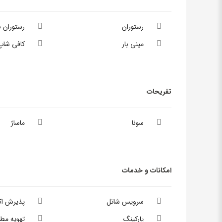
رستوران
رستوران 
مینی بار
کافی شاپ
تفریحات
سونا
ماساژ
امکانات و خدمات
سرویس شاتل
پذیرش ا
پارکینگ
تهویه مط