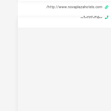
http://www.novaplazahotels.com/
00902126041500