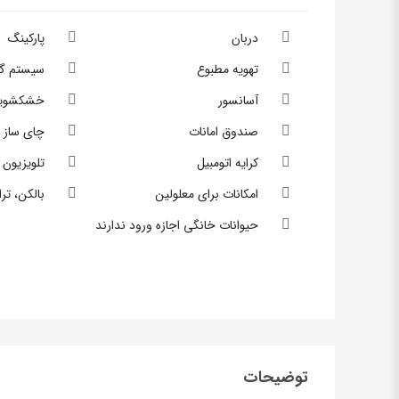
دربان
پارکینگ
تهویه مطبوع
سیستم گ
آسانسور
خشکشوی
صندوق امانات
چای ساز ،
کرایه اتومبیل
تلویزیون
امکانات برای معلولین
بالکن، تر
حیوانات خانگی اجازه ورود ندارند
توضیحات