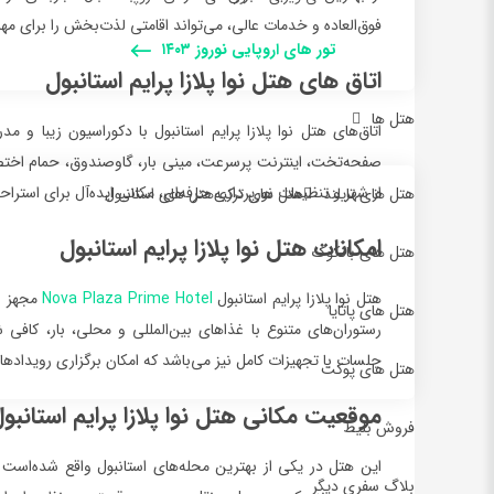
فوق‌العاده و خدمات عالی، می‌تواند اقامتی لذت‌بخش را برای مهم
تور های اروپایی نوروز ۱۴۰۳
اتاق های هتل نوا پلازا پرایم استانبول
هتل ها
اتاق‌های هتل نوا پلازا پرایم استانبول با دکوراسیون زیبا و م
صفحه‌تخت، اینترنت پرسرعت، مینی بار، گاوصندوق، حمام اختصاصی 
از شهر و تنظیمات نورپردازی حرفه‌ای، مکانی ایده‌آل برای استرا
هتل های تایلند
هتل های ترکیه
هتل های استانبول
امکانات هتل نوا پلازا پرایم استانبول
هتل های بانکوک
هتل نوا پلازا پرایم استانبول
Nova Plaza Prime Hotel
مجهز به
هتل های پاتایا
رستوران‌های متنوع با غذاهای بین‌المللی و محلی، بار، کافی 
جلسات با تجهیزات کامل نیز می‌باشد که امکان برگزاری رویدادها
هتل های پوکت
موقعیت مکانی هتل نوا پلازا پرایم استانبو
فروش بلیط
این هتل در یکی از بهترین محله‌های استانبول واقع شده‌است 
بلاگ سفری دیگر