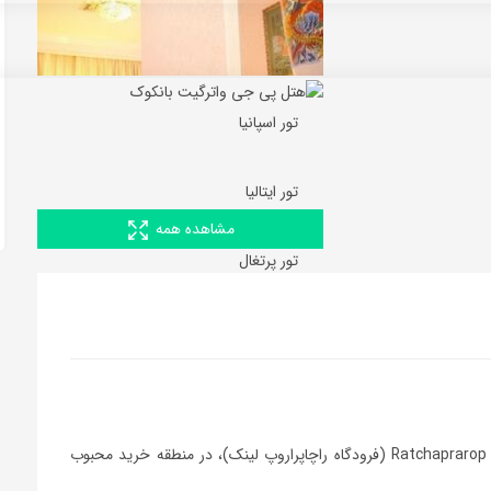
تور اسپانیا
تور ایتالیا
مشاهده همه
تور پرتغال
هتل پی جی واترگیت 15 دقیقه پیاده تا ایستگاه Ratchaprarop Link Airport (فرودگاه راچاپراروپ لینک)، در منطقه خرید محبوب