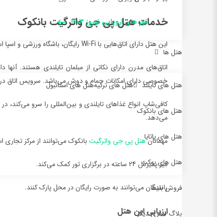
خدمات هتل پی جی واترگیت بانکوک
تور های اروپایی نوروز ۱۴۰۳
این هتل دارای اتاق‌هایی با Wi-Fi رایگان، باشگاه ورزشی و اسپا است.
هتل ها
اتاق‌های مدرن دارای نکاتی از مبلمان تایلندی هستند. آنها دا
خصوصی دارای امکانات حمام و دوش می‌باشد. سرویس اتاق د
هتل های تایلند
هتل های ترکیه
هتل های استانبول
کافی‌شاپ انواع غذاهای تایلندی و بین‌المللی را سرو می‌کند، در
هتل های بانکوک
می‌دهد.
هتل های پاتایا
مهمانان
هتل پی جی واترگیت
بانکوک می‌توانند از مرکز تجاری اس
هتل های پوکت
میز پذیرش 24 ساعته در برگزاری تور کمک می‌کند.
رانندگان می‌توانند به صورت رایگان در محل پارک کنند.
فروش بلیط
ارزیابی این هتل
بلاگ سفری دیگر