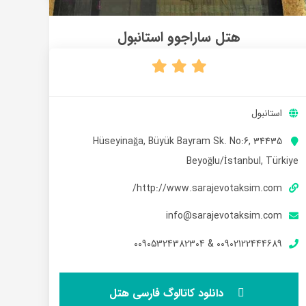
هتل ساراجوو استانبول
استانبول
Hüseyinağa, Büyük Bayram Sk. No:6, 34435
Beyoğlu/İstanbul, Türkiye
http://www.sarajevotaksim.com/
info@sarajevotaksim.com
00902122444689 & 00905324382304
دانلود کاتالوگ فارسی هتل