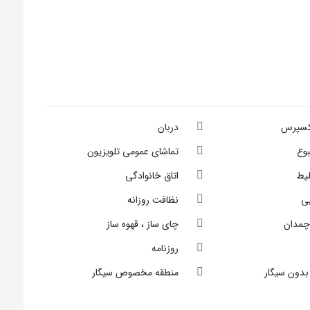
کسپرس
دربان
بوع
تماشای عمومی تلویزیون
یط
اتاق خانوادگی
ی
نظافت روزانه
چمدان
چای ساز ، قهوه ساز
روزنامه
بدون سیگار
منطقه مخصوص سیگار