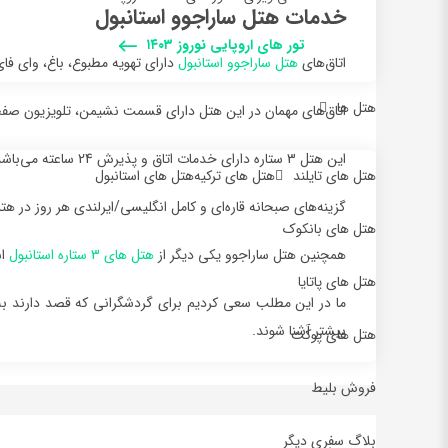
خدمات هتل ساراجوو استانبول
تور های اروپایی نوروز ۱۴۰۳
اتاق‌های
هتل ساراجوو استانبول
دارای تهویه مطبوع، باغ، وای فا
هتل ها
اتاق‌های مهمان در این هتل دارای قسمت نشیمن، تلویزیون ص
این هتل 3 ستاره دارای خدمات اتاق و پذیرش 24 ساعته می‌باشد. پارکینگ اختصاصی را می‌توان با هزینه اضافی ترتیب داد.
هتل های تایلند
هتل های ترکیه
هتل های استانبول
گزینه‌های صبحانه قاره‌ای و کامل انگلیسی/ایرلندی هر روز در 
هتل های بانکوک
همچنين هتل ساراجوو يکي ديگر از
هتل هاي 3 ستاره استانبول
اس
هتل های پاتایا
ما در اين مطلب سعي کرديم براي گردشگراني که قصد دارند به 
بيشتر آشنا شوند.
هتل های پوکت
فروش بلیط
بلاگ سفری دیگر