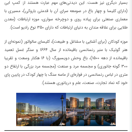
بسیار دیگری نیز هست. این دیدنی‌های مهم عبارت هستند از: کمپ ابی
(دارای کلیسا و چهار باغ در صومعه سرای آن با قدمتی باروکی)، مسیری با
معماری صنعتی برای پیاده روی و دوچرخه سواری، موزه ارتباطات (معدن
طلایی برای علاقه مندان به دنیای ارتباطات که دارای 350 نوع رادیو است).
موزه کودکان (برای آشنایی با مشاغل و طبیعت)، کلیسای سالواتور (نمونه‌ای از
هنر گوتیک با منبر رنسانسی باقیمانده از سال 1664 و سنگر غسل تعمید
باقیمانده از دهه 1500)، باغ وحش دویسبورگ (با 16 هکتار وسعت و تقریبا
300 گونه جانوری) و مجسمه مرد و صنعت (مجسمه مرد بزرگی با ارتفاع دو
متری در لباس رنسانسی در فواره‌ای از ماسه سنگ با چهار کودک در پایین پای
خود که نماد تجارت، صنعت، علم و دریانوری هستند).