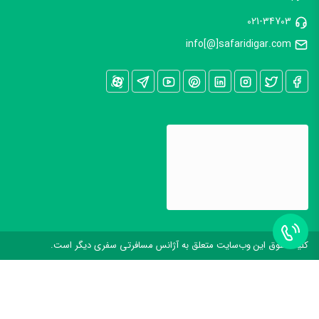
021-34703
info[@]safaridigar.com
کليه حقوق اين وب‌سايت متعلق به آژانس مسافرتی سفری دیگر است.