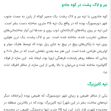
ببر و لاک پشت در کوه جادو
کوه جادویی یا تپه ببر و لاک پشت یک مسیر کوتاه از راین به سمت جنوب
شهر دویسبورگ بوده که در واقع یک تپه 35 متری، ساخته دست بشر است.
این تپه بر روی زباله‌های کارخانه‌ای ذوب روی و صدها تن آوار ساختمانی‌های
صنعتی تخریب شده، ساخته شده است. ببر و لاک پشت، یک ترن هوایی
روی تپه با پلکان‌های پیچ در پیچ به جای ریل بوده که توسط هایک موتر و
اولریش طراحی شده است. این هنر سه بعدی تعاملی است که در سال 2010 و
زمانی که منطقه روهر پایتخت فرهنگی اروپا بود، ایجاد شد. این سازه از فولاد
گالوانیزه ساخته شده و می‌توان با بالا رفتن از این سازه، از مناظر اطراف لذت
برد.
تپه کایزربرگ
یکی از مناظر طبیعی و زیبای شهر دویسبورگ که طبیعی بوده (برخلاف دیگر
تپه‌های ساخت بشر در این شهر) تپه کایزربرگ بوده که در بالاترین منطقه در
محدوده شهری قرار دارد. این تپه 75 متری تنها برجستگی طبیعی در محدوده