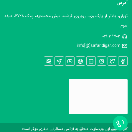
آدرس
تهران، بالاتر از پارک وی، روبروی فرشته، نبش محمودیه، پلاک 2728، طبقه
سوم
021-34703
info[@]safaridigar.com
کليه حقوق اين وب‌سايت متعلق به آژانس مسافرتی سفری دیگر است.