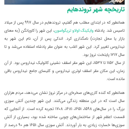
تاریخچه شهر تروندهایم
همانطور که در ابتدای مطلب هم گفتیم، تروندهایم در سال 997 پس از میلاد
تاسیس شد. پادشاه
وایکینگ اولاو تریگواسون
، این شهر را کاوپانگن (به معنای
بازار یا محل تجارت) نامگذاری کرد. اندکی پس از آن، نام این شهر به
نیداروس تغییر کرد. این شهر اغلب به عنوان مقر پادشاه استفاده می‌شد و تا
سال 1217 پایتخت نروژ بود.
از سال 1152 تا 1537، این شهر مقر اسقف نشینی کاتولیک نیداروس بود. از آن
زمان، این مکان مقر اسقف لوتری نیداروس و کلیسای جامع نیداروس باقی
مانده است.
همانطور که کنده کاری‌های صخره‌ای در مرکز نروژ نشان می‌دهد، مردم هزاران
سال است که در این منطقه زندگی می‌کنند. این شهر چندین آتش سوزی
بزرگ را در سال‌های 1598، 1651، 1681، 1708 تجربه کرده است. از آنجایی که
قسمت اعظم شهر از ساختمان‌های چوبی ساخته شده بود، بسیاری از آتش
سوزی‌ها خسارت زیادی به بار آوردند. آتش سوزی سال 1651 هم 90 درصد از