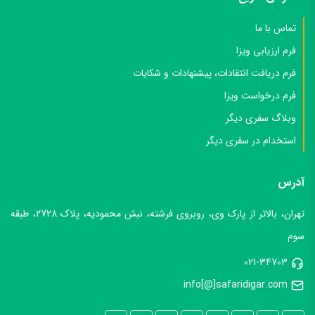
دسترسی سریع
تماس با ما
فرم ارزیابی ویزا
فرم دریافت انتقادات، پیشنهادات و شکایات
فرم درخواست ویزا
وبلاگ سفری دیگر
استخدام در سفری دیگر
آدرس
تهران، بالاتر از پارک وی، روبروی فرشته، نبش محمودیه، پلاک 2728، طبقه
سوم
021-34703
info[@]safaridigar.com