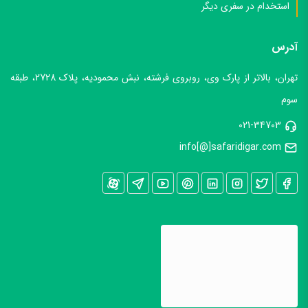
استخدام در سفری دیگر
آدرس
تهران، بالاتر از پارک وی، روبروی فرشته، نبش محمودیه، پلاک 2728، طبقه
سوم
021-34703
info[@]safaridigar.com