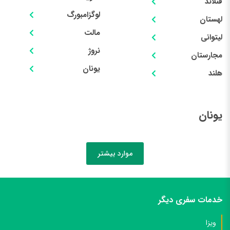
فنلاند
لوگزامبورگ
لهستان
مالت
لیتوانی
نروژ
مجارستان
یونان
هلند
یونان
موارد بیشتر
خدمات سفری دیگر
ویزا