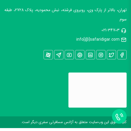
تهران، بالاتر از پارک وی، روبروی فرشته، نبش محمودیه، پلاک 2728، طبقه
سوم
021-34703
info[@]safaridigar.com
کليه حقوق اين وب‌سايت متعلق به آژانس مسافرتی سفری دیگر است.