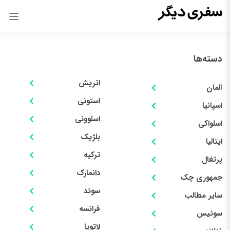
دسته‌ها
اتریش
آلمان
استونی
اسپانیا
اسلوونی
اسلواکی
بلژیک
ایتالیا
ترکیه
پرتغال
دانمارک
جمهوری چک
سوئد
سایر مطالب
فرانسه
سوئیس
لاتویا