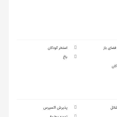
فضای باز
استخر کودکان
باغ
کان
اتل
پذیرش اکسپرس
تهویه مطبوع