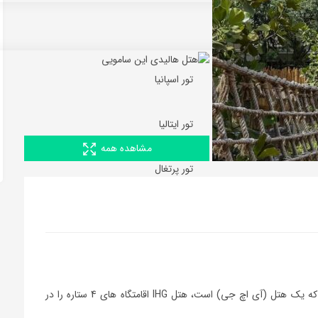
تور اسپانیا
تور ایتالیا
مشاهده همه
تور پرتغال
رو به ساحل، هتل هالیدی این سامویی بوفوت بیچ وجود دارد که یک هتل (آی اچ جی) است، هتل IHG اقامتگاه های 4 ستاره را در