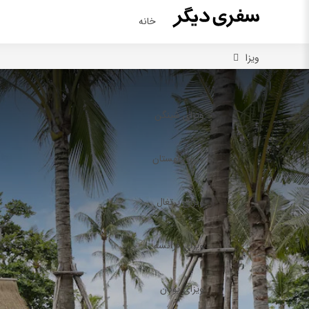
خانه
ویزا
ویزای شینگن
ویزای لهستان
ویزای پرتغال
ویزای فرانسه
ویزای یونان