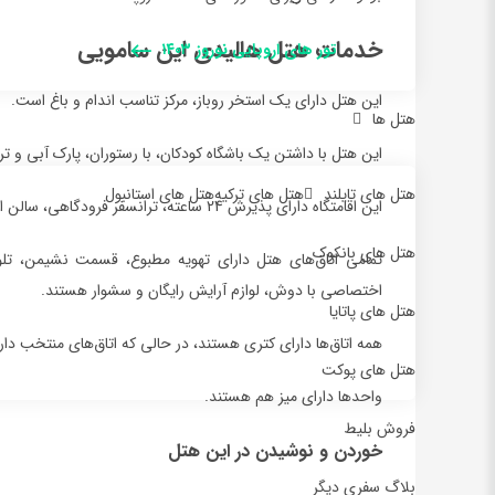
خدمات هتل هالیدی این سامویی
تور های اروپایی نوروز ۱۴۰۳
این هتل دارای یک استخر روباز، مرکز تناسب اندام و باغ است.
هتل ها
این هتل با داشتن یک باشگاه کودکان، با رستوران، پارک آبی و تر
هتل های تایلند
هتل های ترکیه
هتل های استانبول
این اقامتگاه دارای پذیرش 24 ساعته، ترانسفر فرودگاهی، سالن استراحت مشترک و وای فای رایگان در سراسر هتل است.
هتل های بانکوک
تمامی اتاق‌های هتل دارای تهویه مطبوع، قسمت نشیمن، تلوی
اختصاصی با دوش، لوازم آرایش رایگان و سشوار هستند.
هتل های پاتایا
همه اتاق‌ها دارای کتری هستند، در حالی که اتاق‌های منتخب دارا
هتل های پوکت
واحدها دارای میز هم هستند.
فروش بلیط
خوردن و نوشیدن در این هتل
بلاگ سفری دیگر