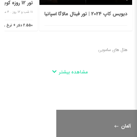
تور 12 روزه کوبا؛ مقصدی ایده‌آل برای عاشقان تاریخ و فرهنگ
۱۱ شب و ۱۲ روز
۴ ستاره
دیویس کاپ 2024 | تور فینال مالاگا اسپانیا
2.550 دلار + نرخ ریالی پرواز
هتل های سامویی
مشاهده بیشتر
آلمان