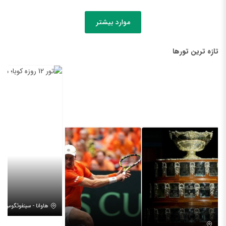
موارد بیشتر
تازه ترین تورها
هاوانا - سینفوئگوس - تر