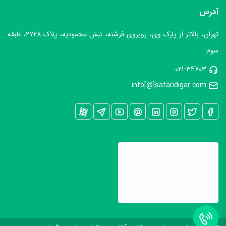
آدرس
تهران، بالاتر از پارک وی، روبروی فرشته، نبش محمودیه، پلاک 2728، طبقه
سوم
021-34703
info[@]safaridigar.com