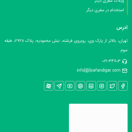
وبلاگ سفری دیگر
استخدام در سفری دیگر
آدرس
تهران، بالاتر از پارک وی، روبروی فرشته، نبش محمودیه، پلاک 2728، طبقه
سوم
021-34703
info[@]safaridigar.com