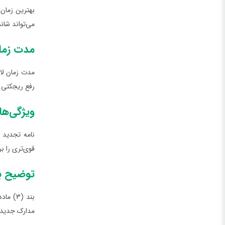
بهترین زمان 
می‌تواند شان
مدت زمان
مدت زمان لا
رفع ریجکتی چ
ویژگی‌ها
نامه تجدید 
قوی‌تری را بر
توضیح بند (3)ماده 23 توافقنامه شینگن در خص
مدارک جدید ر