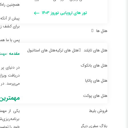
همچنین راه‌ک
تور های اروپایی نوروز ۱۴۰۳
پیش از آنکه 
برای کشف زیب
هتل ها
پس با ما همر
هتل های تایلند
هتل های ترکیه
هتل های استانبول
مقدمه
:مهمت
هتل های بانکوک
در دنیای پر
دریافت ویزا
هتل های پاتایا
می‌پرسد. در 
هتل های پوکت
مهمترین
فروش بلیط
یکی از مهمت
برنامه‌ریزی‌
بلاگ سفری دیگر
خود را توضی