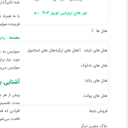
شما تاثیرگذا
تور های اروپایی نوروز ۱۴۰۳
با ما همراه 
فریبنده سوئیس
هتل ها
مقدمه
: زما
هتل های تایلند
هتل های ترکیه
هتل های استانبول
سوئیس به عنو
مورد نیاز بر
هتل های بانکوک
سوئیس می‌پر
آشنایی ب
هتل های پاتایا
پیش از هر چی
هتل های پوکت
فروش بلیط
اقامت می‌شو
بلاگ سفری دیگر