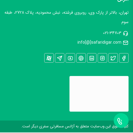
مدارک شغلی برای کارمندان آزاد
تهران، بالاتر از پارک وی، روبروی فرشته، نبش محمودیه، پلاک 2728، طبقه
سوابق بیمه، معرفی نامه (خطاب به سفارت) با ذکر سمت شغلی و
سوم
درآمد و تعداد روزهای مرخصی، و قرارداد کاری.
021-34703
مدارک شغلی برای بازرگانان
info[@]safaridigar.com
کارت بازرگانی، روزنامه رسمی، آگهی تاسیس، سوابق بیمه
گواهینامه فعالیت صنعتی
مدارک برای بازنشستگان
حکم بازنشستگی، فیش حقوق
توجه:
مدارک می بایستی به زبان انگلیسی با تاییده دادگستری و
وزارت امور خارجه ترجمه شود.
کليه حقوق اين وب‌سايت متعلق به آژانس مسافرتی سفری دیگر است.