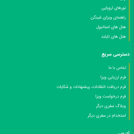
تورهای اروپایی
نظام پزشکی، سوابق بیمه
راهنمای ویزای شینگن
مدارک شغلی برای مشاغل آزاد
هتل های استانبول
جواز کسب یا پروانه کاری/بهره برداری، سوابق بیمه
هتل های تایلند
مدارک شغلی دارندگان شرکت
دسترسی سریع
روزنامه رسمی، آگهی تاسیس، آگهی آخرین تغییرات شرکت، اساسنامه و
معرفی نامه از شرکت که درآمد و سمت لحاظ شود.
تماس با ما
مدارک شغلی برای وکلا
فرم ارزیابی ویزا
فرم دریافت انتقادات، پیشنهادات و شکایات
پروانه وکالت (شماره کانون وکلا)
فرم درخواست ویزا
مدارک شغلی برای ساختمان سازان
وبلاگ سفری دیگر
معرفی نامه، قرارداد کاری، جواز ساخت، روزنامه رسمی آگهی تاسیس و
استخدام در سفری دیگر
یا کارت نظام مهندسی و سوابق بیمه حتی اگر اختیاری باشد
آدرس