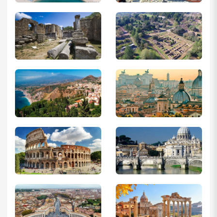
– ارائه سند ملک جهت اخذ ویزای یونان اجباری نیست، ولی درصد
اخذ ویزای یونان را افزایش می دهد.
– ارائه سند شریکی نیز بلامانع میباشد.
– ارائه مبایعه نامه با کد رهگیری نیز بلامانع میباشد.
در صورت سفر فرزندان زیر ۱۸ سال به همراه یکی از والدین (درصورت
جدایی والدین) ارائه رضایت نامه محضری و یا حکم حضانت فرزند
الزامی میباشد.
واچر هتل ( تأئیدیه رزرو هتل ) برای تمام شب های اقامت، یا “اصل”
دعوتنامه شخص دعوت کننده با ذکر محل اقامت و وجود اتاقی مجزا
برای اقامت. واچر جعلی منجر به ریجکت شدن ویزای یونان خواهد
شد.
توجه نمائید
در صورت اقدام به اخذ ویزای شینگن یونان توسط
آژانس هواپیمایی
سفری دیگر
، رززواسیون رسمی به شما تعلق خواهد