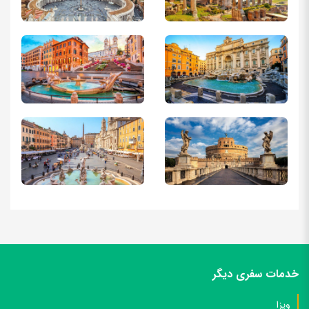
گرفت.
مدارک برای دانشجویان و محصلین
گواهی اشتغال به تحصیل، توصیه نامه از استاد دانشگاه
مدارک شغلی برای کارمندان بخش خصوصی یا دولتی
حکم کارگزینی یا گواهی اشتغال به کار با تاریخ شـروع خدمت، اعتبار
قرارداد کاری، معرفی نامه (خطاب به سفارت) با ذکر سمت شغلی و
حقوق ماهیانه و تعداد روزهای مرخصی طبق فرمت ارسالی (روی
سربرگ شرکت) با تاریخ، شماره، امضا مدیر عامل و مهر شرکت + یک
نسـخه از روزنامه رسمی شرکت، آگهی تاسیس و آگهی آخرین تغییرات
+ فیش حقوقی سه ماه اخیر + اصل لیست بیمه سه ماه اخیر (در
صورت وجود).
مدارک شغلی برای پزشکان
خدمات سفری دیگر
ویزا
پروانه طبابت، دانشنامه پزشکی از دانشگاه ( برای ویزای یونان )، کارت