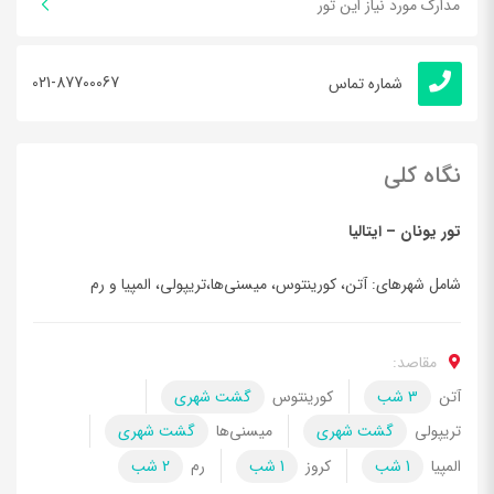
مدارک مورد نیاز این تور
021-87700067
شماره تماس
نگاه کلی
تور یونان – ایتالیا
شامل شهرهای: آتن، کورینتوس، میسنی‌ها،تریپولی، المپیا و رم
مقاصد:
آتن
3 شب
کورینتوس
گشت شهری
تریپولی
گشت شهری
میسنی‌ها
گشت شهری
المپیا
1 شب
کروز
1 شب
رم
2 شب