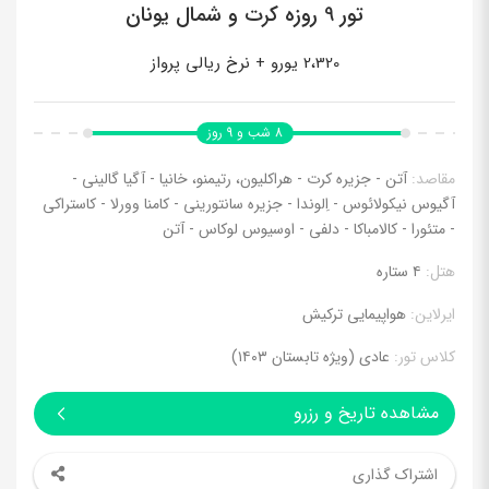
تور 9 روزه کرت و شمال یونان
2،320 یورو + نرخ ریالی پرواز
8 شب و 9 روز
مقاصد:
آتن - جزیره کرت - هراکلیون، رتیمنو، خانیا - آگیا گالینی -
آگیوس نیکولائوس - اِلوندا - جزیره سانتورینی - کامنا وورلا - کاستراکی
- متئورا - کالامباکا - دلفی - اوسیوس لوکاس - آتن
هتل:
۴ ستاره
ایرلاین:
هواپیمایی ترکیش
کلاس تور:
عادی (ویژه تابستان ۱۴۰۳)
مشاهده تاریخ و رزرو
اشتراک گذاری