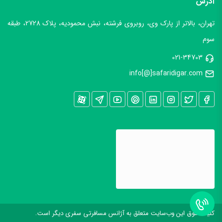
آدرس
دعوتنامه شخص دعوت کننده با ذکر محل اقامت و وجود اتاقی مجزا
تهران، بالاتر از پارک وی، روبروی فرشته، نبش محمودیه، پلاک 2728، طبقه
برای اقامت. واچر جعلی منجر به ریجکت شدن ویزای یونان خواهد
سوم
شد.
توجه نمائید
در صورت اقدام به اخذ ویزای شینگن یونان توسط
آژانس هواپیمایی
سفری دیگر
، رززواسیون رسمی به شما تعلق خواهد
021-34703
info[@]safaridigar.com
گرفت.
مدارک برای دانشجویان و محصلین
گواهی اشتغال به تحصیل، توصیه نامه از استاد دانشگاه
مدارک شغلی برای کارمندان بخش خصوصی یا دولتی
حکم کارگزینی یا گواهی اشتغال به کار با تاریخ شـروع خدمت، اعتبار
قرارداد کاری، معرفی نامه (خطاب به سفارت) با ذکر سمت شغلی و
حقوق ماهیانه و تعداد روزهای مرخصی طبق فرمت ارسالی (روی
سربرگ شرکت) با تاریخ، شماره، امضا مدیر عامل و مهر شرکت + یک
کليه حقوق اين وب‌سايت متعلق به آژانس مسافرتی سفری دیگر است.
نسـخه از روزنامه رسمی شرکت، آگهی تاسیس و آگهی آخرین تغییرات