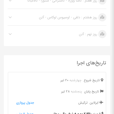
روز هفتم : کامنا وورلا - کاستراکی - متئورا - کالامباکا
روز هشتم : دلفی - اوسیوس لوکاس - آتن
روز نهم : آتن
تاریخ‌های اجرا
تاریخ شروع
چهارشنبه
20 تیر
تاریخ پایان
پنجشنبه
28 تیر
ایرلاین
ترکیش
جدول پروازی
قیمت
2.320 یورو + نرخ ریالی پرواز
جدول قیمتی