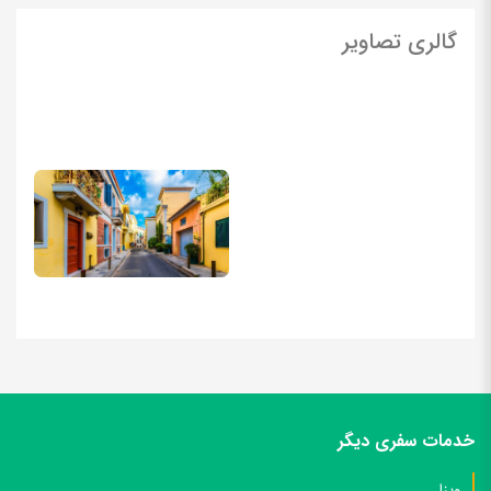
در اثبات توریست بودن متقاضی میباشد.
گالری تصاویر
دو قطعه عکس پرسنلی جدید (عکس بیومتریک) در ابعاد ۵/۳ در ۵/۴،
رنگی، زمینه سفید ۷۰% زوم چهره و تمام رخ، بدون روتوش
گردش حساب بانک (پرینت ۳ ماهه حساب جاری) توجه: گردش
حساب بایستی دارای تراکنش های طبیعی باشد و از حساب سازی
پرهیز شود. به عنوان مثال برداشت و واریزها با مبالغ بالا و غیر متعارف
بدون دلیل قانع کننده برای سفارت وجود نداشته باشد.
توضیحات:
نوع حساب، مدتی که این حساب را داشته اید، مبالغ
واریزی و برداشتی، تعدد و نظم تراکنش ها در یک بازه زمانی همگی در
اعتبار گردش مالی تاثیرگذار هستند. باید توجه داشت از واریز مبالغ
سنگین به حساب مرده پرهیز کرد. تا زمان اعلام نتیجه اخذ ویزا نباید
بیش از ۳۰ درصد موجودی حساب را برداشت کرد، زیرا احتمال استعلام
خدمات سفری دیگر
سفارت از بانک وجود دارد.
ویزا