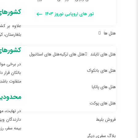
کشورهای 
تور های اروپایی نوروز ۱۴۰۳
علاوه بر کش
هتل ها
بلغارستان، ک
کشورهای 
هتل های تایلند
هتل های ترکیه
هتل های استانبول
در برخی موار
هتل های بانکوک
بالکان قرار 
متفاوت باشد،
هتل های پاتایا
محدودیت
هتل های پوکت
در نهایت، م
فروش بلیط
دارندگان ویز
بیمه سفر، رزر
بلاگ سفری دیگر