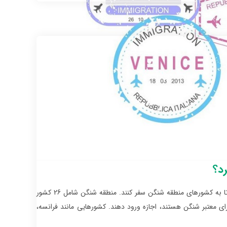
رد؟
اولین و مهمترین نکته درباره ویزای آلمان، این است که این ویزا به دارندگان اجازه می دهد تا به کشورهای منطقه شنگن سفر کنند. منطقه شنگن شامل 26 کشور
زای معتبر شنگن هستند، اجازه ورود دهند. کشورهایی مانند فرانسه،