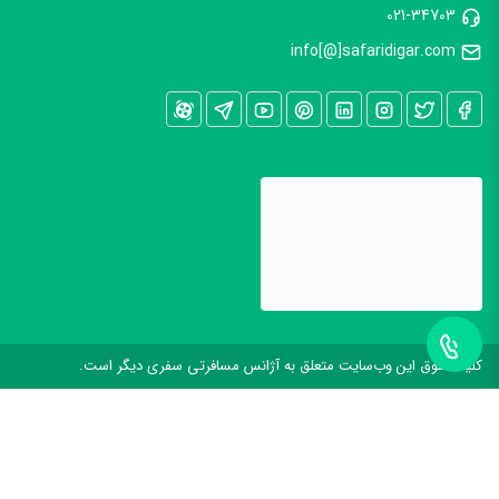
021-34703
info[@]safaridigar.com
کليه حقوق اين وب‌سايت متعلق به آژانس مسافرتی سفری دیگر است.