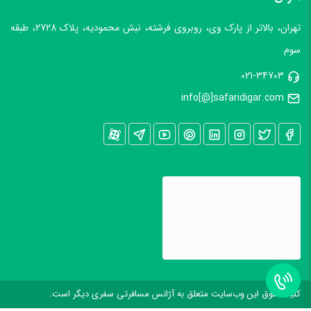
تهران، بالاتر از پارک وی، روبروی فرشته، نبش محمودیه، پلاک 2728، طبقه
سوم
021-34703
info[@]safaridigar.com
کليه حقوق اين وب‌سايت متعلق به آژانس مسافرتی سفری دیگر است.