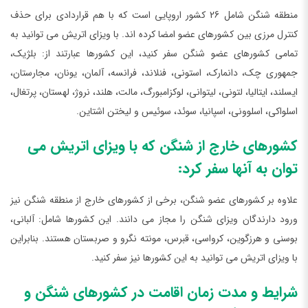
منطقه شنگن شامل 26 کشور اروپایی است که با هم قراردادی برای حذف
کنترل مرزی بین کشورهای عضو امضا کرده اند. با ویزای اتریش می توانید به
تمامی کشورهای عضو شنگن سفر کنید، این کشورها عبارتند از: بلژیک،
جمهوری چک، دانمارک، استونی، فنلاند، فرانسه، آلمان، یونان، مجارستان،
ایسلند، ایتالیا، لتونی، لیتوانی، لوکزامبورگ، مالت، هلند، نروژ، لهستان، پرتغال،
اسلواکی، اسلوونی، اسپانیا، سوئد، سوئیس و لیختن اشتاین.
کشورهای خارج از شنگن که با ویزای اتریش می
توان به آنها سفر کرد:
علاوه بر کشورهای عضو شنگن، برخی از کشورهای خارج از منطقه شنگن نیز
ورود دارندگان ویزای شنگن را مجاز می دانند. این کشورها شامل: آلبانی،
بوسنی و هرزگوین، کرواسی، قبرس، مونته نگرو و صربستان هستند. بنابراین
با ویزای اتریش می توانید به این کشورها نیز سفر کنید.
شرایط و مدت زمان اقامت در کشورهای شنگن و