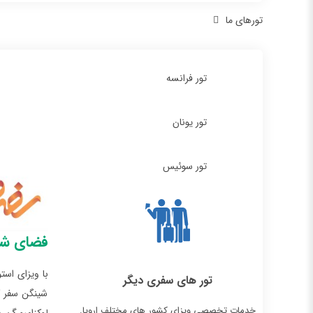
تورهای ما
تور فرانسه
تور یونان
تور سوئیس
فضای شی
با ویزای اس
تور های سفری دیگر
شینگن سفر کن
خدمات تخصصی ویزای کشور های مختلف اروپا.