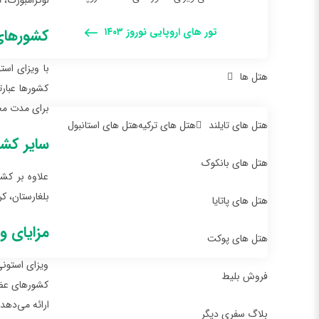
لوکزامبورگ، 
تور های اروپایی نوروز ۱۴۰۳
کشورهای 
با ویزای اس
هتل ها
کشورها عبارت
برای مدت محد
هتل های تایلند
هتل های ترکیه
هتل های استانبول
سایر کشو
هتل های بانکوک
علاوه بر کش
بلغارستان، ک
هتل های پاتایا
مزایای و
هتل های پوکت
ویزای استونی
فروش بلیط
کشورهای عضو
ارائه می‌دهد.
بلاگ سفری دیگر