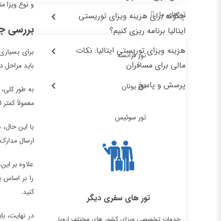
و نوع ویزا م
تورهای ما
چگونه برای هزینه ویزای توریستی
بررسی جا
ایتالیا برنامه ریزی کنیم؟
هزینه ویزای توریستی ایتالیا: نکات
برای بسیاری 
تور فرانسه
مالی برای مسافران
باید مراحل د
پرسش و پاسخ
تور یونان
به طور کلی، 
معمولاً کمتر ا
تور سوئیس
با این حال، 
ارسال مدارک ر
علاوه بر این
را بر اساس پ
کنید.
تور های سفری دیگر
در نهایت، با
خدمات تخصصی ویزای کشور های مختلف اروپا.