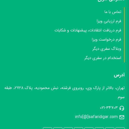
دسترسی سریع
تماس با ما
فرم ارزیابی ویزا
فرم دریافت انتقادات، پیشنهادات و شکایات
فرم درخواست ویزا
وبلاگ سفری دیگر
استخدام در سفری دیگر
آدرس
تهران، بالاتر از پارک وی، روبروی فرشته، نبش محمودیه، پلاک 2728، طبقه
سوم
021-34703
info[@]safaridigar.com