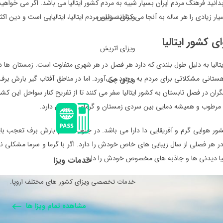
ید فرهنگ مردم ایران بسیار شبیه به مردم کشور ایتالیا می باشد. اگر می خواهید به 
ویزای سوئیس
ر زیادی را هر ساله به آنجا می کشاند. زبان مردم ایتالیا، ایتالیایی است و دین اکث
ی کشور ایتالیا
ویزای اتریش
تالیا به دلیل طول بلندی که دارد هر فصل در هر شهری متفاوت است. زمستان ها د
ستانی مشکلاتی برای مردم به وجود می آورد. اما در مناطق آفتاب گیر بارش برف
ویزای چک
گران در فصل تابستان به کشور ایتالیا سفر می کنند تا از تفریح کنار سواحل این کشو
مرطوب و همیشه دمایی بین سردی زمستان و گرمای تابستان دارد.
ور هوایی گرم و آفریقایی دا دارا می باشد. در جنوب هنگام بارش برف تعجب با
 در هر فصلی از سال زیبایی های خاص خودش را دارد. اگر با گرما و سرما مشکلی ند
الیا دیدنی ها و جاذبه های مخصوص خودش را دارد.
خدمات ویزا
خدمات تخصصی ویزای کشور های مختلف اروپا.
مشاهده تمام ویزا ها