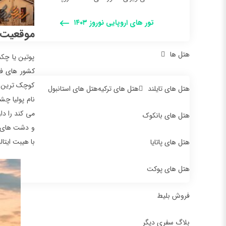
تور های اروپایی نوروز ۱۴۰۳
موقعیت ج
هتل ها
پوتین یا چکم
کشور های فر
کوچک ترین شه
هتل های تایلند
هتل های ترکیه
هتل های استانبول
نام پولیا چ
می کند را دا
هتل های بانکوک
و دشت های سر
با هیبت ایتال
هتل های پاتایا
هتل های پوکت
فروش بلیط
بلاگ سفری دیگر