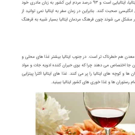
می باشد. تاریخچه مسیحیت در ایتالیا به 2000 سال قبل می رسد. زبان رسمی ساکنین کشور ایتالیا، ایتالیایی است و 93 درصد مردم این کشور به زبان مادری خود
گلیسی صحبت کنند. بنابراین در زمان سفر به ایتالیا نمی توانید از
 دچار مشکل می شوند چون فرهنگ مردمان ایتالیا بسیار شبیه به فرهنگ
ر معدن هم خطرناک تر است. در جنوب ایتالیا بیشتر غذا های محلی و
آن جا اختصاص می دهند چرا که بوی حیران کننده ادویه جات و مواد
 و کوچه های ایتالیا را پر می کنند. غذا های ایتالیا اکثرا پیتزایی
 رستوران ها و غذا خوری های کشور ایتالیا ببینید.