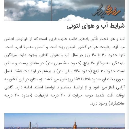
شرایط آب و هوای لتونی
آب و هوا تحت تأثیر بادهای غالب جنوب غربی است که از اقیانوس اطلس
می آید. رطوبت هوا در کشور لتونی زیاد است و آسمان معمولاً ابری است.
تنها حدود 30 تا 40 روز در سال آب و هوای آفتابی وجود دارد. میانگین
بارندگی معمولاً از 20 اینچ (حدود 500 میلی متر) در مناطق پست و ممکن
است حدود 30 اینچ (حدود 760 میلی متر) یا بیشتر در ارتفاعات باشد. فصل
بدون یخبندان حدود 125 تا 155 روز طول می کشد. زمستان در این کشور به
آرامی آغاز می شود و از اواسط دسامبر تا اواسط اسفند ادامه دارد. گاهی
اوقات افت شدید درجه حرارت تا 40 درجه فارنهایت (حدود 40 درجه
سانتیگراد) وجود دارد.