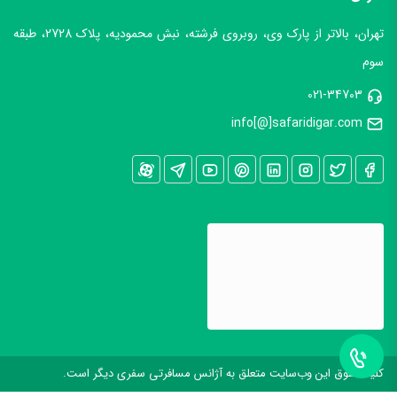
تهران، بالاتر از پارک وی، روبروی فرشته، نبش محمودیه، پلاک 2728، طبقه
سوم
021-34703
info[@]safaridigar.com
کليه حقوق اين وب‌سايت متعلق به آژانس مسافرتی سفری دیگر است.