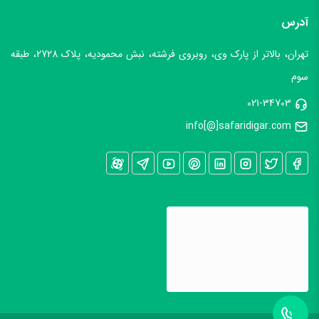
آدرس
تهران، بالاتر از پارک وی، روبروی فرشته، نبش محمودیه، پلاک 2728، طبقه
سوم
021-34703
info[@]safaridigar.com