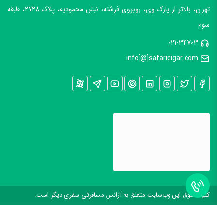
تهران، بالاتر از پارک وی، روبروی فرشته، نبش محمودیه، پلاک 2728، طبقه
سوم
021-34703
info[@]safaridigar.com
کليه حقوق اين وب‌سايت متعلق به آژانس مسافرتی سفری دیگر است.