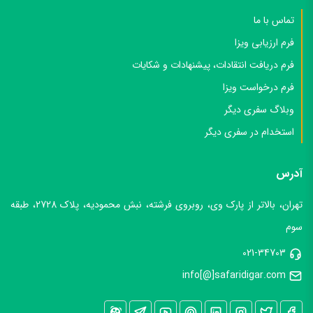
دسترسی سریع
تماس با ما
فرم ارزیابی ویزا
فرم دریافت انتقادات، پیشنهادات و شکایات
فرم درخواست ویزا
وبلاگ سفری دیگر
استخدام در سفری دیگر
آدرس
تهران، بالاتر از پارک وی، روبروی فرشته، نبش محمودیه، پلاک 2728، طبقه
سوم
021-34703
info[@]safaridigar.com