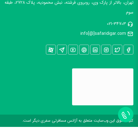
تهران، بالاتر از پارک وی، روبروی فرشته، نبش محمودیه، پلاک 2728، طبقه
سوم
021-34703
info[@]safaridigar.com
کليه حقوق اين وب‌سايت متعلق به آژانس مسافرتی سفری دیگر است.