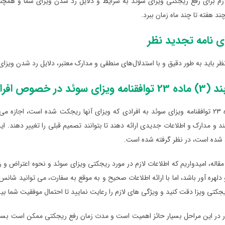
زم برای رفع ریجکتی ویزای سوئد به شرایط و دلایل رد شدن ویزای شما و همچنی
 هفته تا چند ماه زمان ببرد.
ی نامه تجدید نظر
ظر باید به طور دقیق و با استدلال‌های منطقی و مدارک معتبر، دلایل رد شدن ویزای ق
خصوص افرادی که ریجکت شدند
بند (3) ماده 23 توافقنامه ویزای سوئد به افرادی که ویزای آنها ریجکت شده است، 
 و مدارک و اطلاعات جدیدی ارائه دهند تا بتوانند تصمیم قبلی را تغییر دهند. ای
د شده است، در نظر گرفته شده است.
 مقاله، امیدواریم که اطلاعات لازم در مورد ریجکتی ویزای سوئد و نحوه اعتراض و رف
و دلهره آور باشد، اما با ارائه اطلاعات صحیح و به موقع به سفارت، می توانید شا
جکتی ویزا دقت کنید و ویژگی های لازم را رعایت نمایید تا احتمال موفقیت شما بی
ر در این مراحل بسیار حائز اهمیت است و مدت زمان رفع ریجکتی ممکن است بسته 