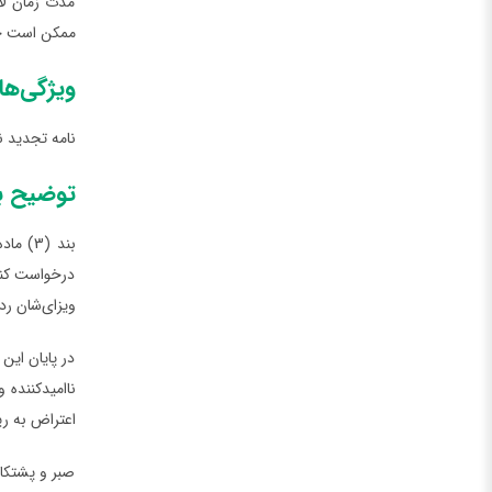
مدت زمان لا
ممکن است چند
ویژگی‌ها
نامه تجدید ن
توضیح بند (3) ماده 23 توافقنامه ویزای سوئد در 
درخواست کنند
ویزای‌شان ر
در پایان این
ناامیدکننده 
اعتراض به ری
صبر و پشتکا