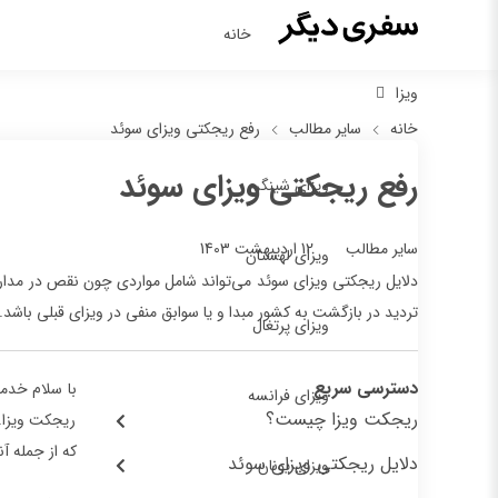
خانه
ویزا
خانه
سایر مطالب
رفع ریجکتی ویزای سوئد
رفع ریجکتی ویزای سوئد
ویزای شینگن
12 اردیبهشت 1403
سایر مطالب
ویزای لهستان
دلایل ریجکتی ویزای سوئد می‌تواند شامل مواردی چون نقص در مدارک
تردید در بازگشت به کشور مبدا و یا سوابق منفی در ویزای قبلی باشد.
ویزای پرتغال
دسترسی سریع
با سلام خدمت
ویزای فرانسه
ریجکت ویزا چیست؟
ریجکت ویزا.
که از جمله آ
دلایل ریجکتی ویزای سوئد
ویزای یونان