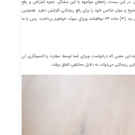
در این پست، راه‌های مواجهه با این مشکل، نحوه اعتراض و رفع
صحیح و موثر، شانس خود را برای رفع ریجکتی افزایش دهید. همچنین
به مراحل و زمان‌بندی مناسب برای اقدام مجدد پس از ریجکتی ویزا و توضیحاتی در خصوص بند (3) ماده 23 توافقنامه ویزای سوئد خواهیم پرداخت. پس با ما
 به این معنی که درخواست ویزای شما توسط سفارت یا کنسولگری آن
این ریجکتی می‌تواند به دلایل مختلفی اتفاق بیفتد.