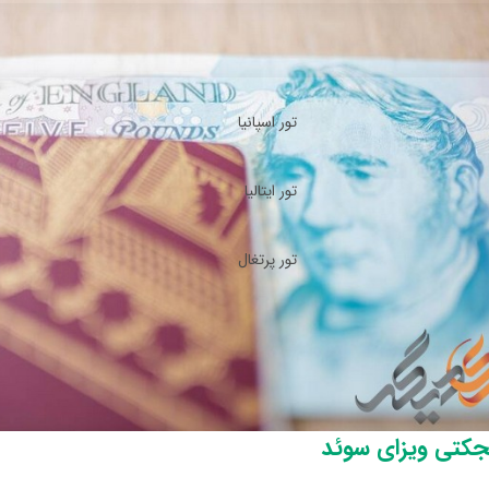
تور اسپانیا
تور ایتالیا
تور پرتغال
جکتی ویزای سوئد