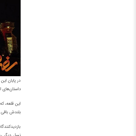
در پایان این
داستان‌های ا
این قلعه، که
بلندش باقی م
بازدیدکنندگا
نسل دیگر رس