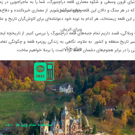
دنیای قرون وسطی و شکوه معماری قلعه دراچنبورگ، شما را به ماجراجویی در زما
ویزای سوئیس
که در هر سنگ و دالان این قلعه خفته‌اند آشنا شویم. از معماری خیره‌کننده و دفاع‌
ر این قلعه زیسته‌اند، هر کدام به نوبه خود دعوتنامه‌ای برای کاوش‌گران تاریخ و ع
ویزای اتریش
بلاگی، قصد داریم تمام جنبه‌های قلعه دراچنبورگ را بررسی کنیم: از تاریخچه ایج
ر تاریخ منطقه و کشور. به علاوه، نگاهی به زندگی روزمره قلعه و چگونگی تعام
ویزای چک
انی را در برابر هجوم‌های دشمنان حفظ کرده است را برملا خواهیم ساخت.
خدمات ویزا
خدمات تخصصی ویزای کشور های مختلف اروپا.
مشاهده تمام ویزا ها