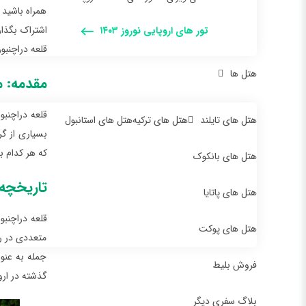
همراه باشید 
اشتراک بگذار
تور های اروپایی نوروز ۱۴۰۳
قلعه دراچنبو
هتل ها
مقدمه: م
قلعه دراچنبو
هتل های تایلند
هتل های ترکیه
هتل های استانبول
بسیاری از گ
که هر کدام ب
هتل های بانکوک
تاریخچه 
هتل های پاتایا
قلعه دراچنب
هتل های پوکت
متعددی در را
جمله به عنو
فروش بلیط
گذشته در ارو
بلاگ سفری دیگر