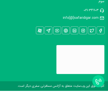
سوم
021-34703
info[@]safaridigar.com
کليه حقوق اين وب‌سايت متعلق به آژانس مسافرتی سفری دیگر است.