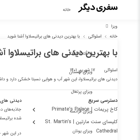
خانه
ویزا
خانه
اسلواکی
با بهترین دیدنی های براتیسلاوا آشنا شوید
با بهترین دیدنی های براتیسلاوا آ
ویزای شینگن
17 شهریور 1401
اسلواکی
ویزای لهستان
دیدنی های براتیسلاوا، این شهر آب و هوایی نسبتا خشکی دارد و دا
ویزای پرتغال
دسترسی سریع
دیدنی های ب
کاخ پریمات | Primate’s Palace
جاذبه‌های د
ویزای فرانسه
شده براتیسلا
کلیسای سنت مارتین | St. Martin’s
Cathedral
ویزای یونان
در این شهر ج