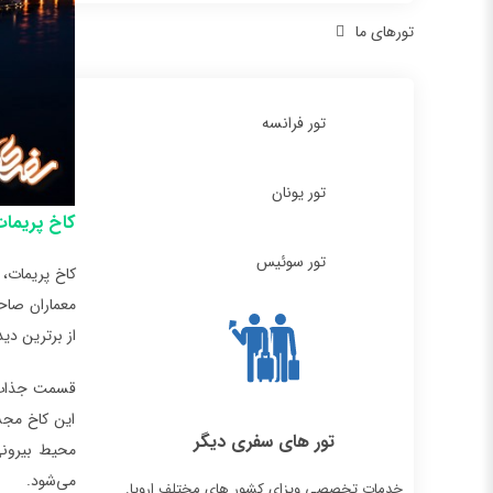
تورهای ما
تور فرانسه
تور یونان
کاخ پریمات | ’s Palace
تور سوئیس
کاخ پریمات،
از برترین دی
قسمت جذاب 
این کاخ مجس
تور های سفری دیگر
محیط بیرونی‌
می‌شود.
خدمات تخصصی ویزای کشور های مختلف اروپا.