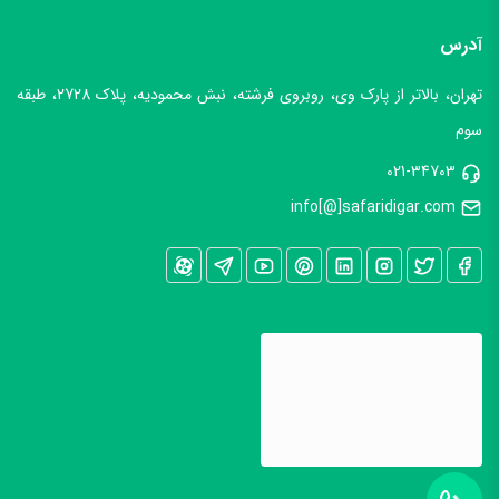
آدرس
تهران، بالاتر از پارک وی، روبروی فرشته، نبش محمودیه، پلاک 2728، طبقه
سوم
021-34703
info[@]safaridigar.com