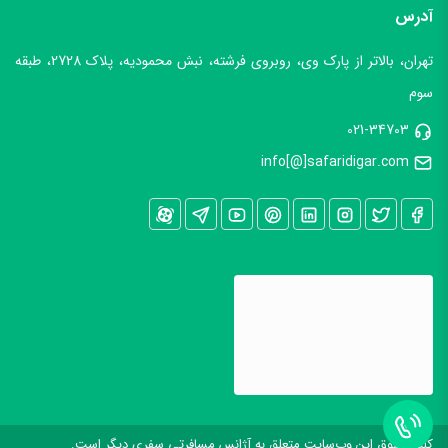
آدرس
تهران، بالاتر از پارک وی، روبروی فرشته، نبش محمودیه، پلاک 2728، طبقه
سوم
021-34703
info[@]safaridigar.com