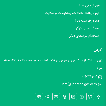
دسترسی سریع
تماس با ما
فرم ارزیابی ویزا
فرم دریافت انتقادات، پیشنهادات و شکایات
فرم درخواست ویزا
وبلاگ سفری دیگر
استخدام در سفری دیگر
آدرس
تهران، بالاتر از پارک وی، روبروی فرشته، نبش محمودیه، پلاک 2728، طبقه
سوم
021-34703
info[@]safaridigar.com