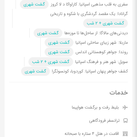
سفری به قلب مذهبی اسپانیا: کاراواکا د لا کروز
گشت شهری
گرانادا: یک مقصد گردشگری با شکوه و تاریخی
گشت شهری + 2 شب
دیدنی‌های مالاگا: از ساحل‌ها تا موزه‌ها
گشت شهری
ماربلا: شهر زیبای ساحلی اسپانیا
گشت شهری
روندا: جواهر کوهستانی اندلس
گشت شهری
سویل: شهر هنر و فرهنگ اسپانیا
گشت شهری + 2 شب
کشف جواهر پنهان اسپانیا: کوردوبا، کونسوئگرا
گشت شهری
خدمات
بلیط رفت و برگشت هواپیما
ترانسفر فرودگاهی
اقامت در هتل ۴ ستاره با صبحانه