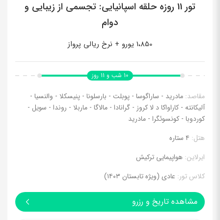
تور 11 روزه حلقه اسپانیایی: تجسمی از زیبایی و
دوام
1،850 یورو + نرخ ریالی پرواز
10 شب و 11 روز
مقاصد:
مادرید - ساراگوسا - پوبلت - بارسلونا - پنیسکلا - والنسیا -
آلیکانته - کاراواکا د لا کروز - گرانادا - مالاگا - ماربلا - روندا - سویل -
کوردوبا - کونسوئگرا - مادرید
هتل:
۴ ستاره
ایرلاین:
هواپیمایی ترکیش
کلاس تور:
عادی (ویژه تابستان ۱۴۰۳)
مشاهده تاریخ و رزرو