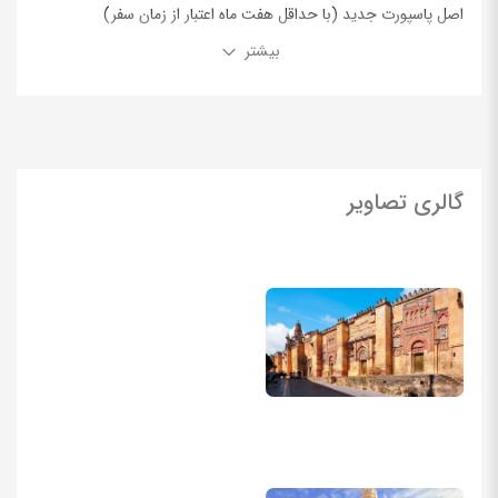
اصل پاسپورت جدید (با حداقل هفت ماه اعتبار از زمان سفر)
بیشتر
اصل و فتوکپی پاسپورت قدیم (از صفحه مشخصات و کلیه ویزاهای
شینگن گذشته)
توضیحات:
سابقه سفر به هر کشوری در جهان یکی از عوامل بسیار مهم
در اثبات توریست بودن متقاضی می باشد.
گالری تصاویر
دو قطعه عکس پرسنلی جدید (عکس بیومتریک) در ابعاد ۵/۳ در ۵/۴ ،
رنگی ، زمینه سفید ۷۰% زوم چهره و تمام رخ، بدون روتوش
گردش حساب بانک (
پرینت ۶ ماهه حساب جاری
) توجه: گردش
حساب بایستی دارای تراکنش های طبیعی باشد و از حساب سازی
پرهیز شود. به عنوان مثال برداشت و واریزها با مبالغ بالا و غیر متعارف
بدون دلیل قانع کننده برای سفارت وجود نداشته باشد.
توضیحات:
نوع حساب، مدتی که این حساب را داشته اید، مبالغ
واریزی و برداشتی، تعدد و نظم تراکنش ها در یک بازه زمانی همگی در
اعتبار گردش مالی تاثیرگذار هستند. باید توجه داشت از واریز مبالغ