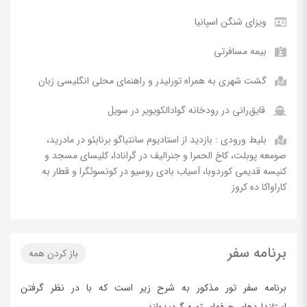
ویزای شنگن اسپانیا
بیمه مسافرتی
گشت شهری به همراه تورلیدر و راهنمای محلی انگلیسی زبان
قایق‌رانی در رودخانه گوادالکویویر در سویل
بلیط ورودی : بازدید از استادیوم سانتیاگو برنابئو در مادرید،
صومعه پوبلت، کاخ الحمرا و جنرالیف در گرانادا، کلیسای مسجد و
کنیسه قدیمی کوردوبا، آسیاب بادی روسیو در کونسوئگرا و قطار به
کاراواکا ده کروز
برنامه سفر
باز کردن همه
برنامه سفر تور مذکور به شرح زیر است که با در نظر گرفتن
استانداردهای حرفه‌ای تهیه گردیده‌اند.