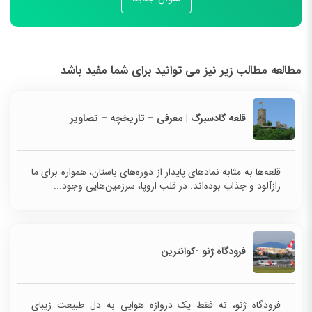
مطالعه مطالب زیر نیز می توانید برای شما مفید باشد
قلعه گادسبرگ | معرفی – تاریخچه – تصاویر
قلعه‌ها به مثابه نمادهای پایدار از دوره‌های باستان، همواره برای ما
رازآلود و جذاب بوده‌اند. در قلب اروپا، سرزمین‌هایی وجود...
فرودگاه ژنو -کوانترین
فرودگاه ژنو، نه فقط یک دروازه هوایی به دل طبیعت زیبای