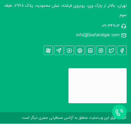
تهران، بالاتر از پارک وی، روبروی فرشته، نبش محمودیه، پلاک 2728، طبقه
سوم
021-34703
info[@]safaridigar.com
کليه حقوق اين وب‌سايت متعلق به آژانس مسافرتی سفری دیگر است.