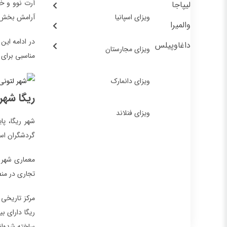
آرت نوو و خی
لیپاجا
ویزای اسپانیا
آرامش بخش ب
والمیرا
در ادامه این
داغاوپیلس
ویزای مجارستان
مناسبی برای 
ویزای دانمارک
ریگا شهر
ویزای فنلاند
شهر ریگا، پ
گردشگران است. ریگا با داشتن جمعیت
تجاری در منطقه بالتیک
ساخته شده‌ان