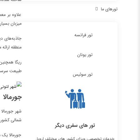
تورهای ما
علاوه بر مع
میزبان بسیار
تور فرانسه
منطقه ارائه 
تور یونان
طبیعت سرسبز و ز
تور سوئیس
جورمالا
شهر جورمالا
شمالی کشور ل
تور های سفری دیگر
جورمالا یک ش
خدمات تخصصی ویزای کشور های مختلف اروپا.