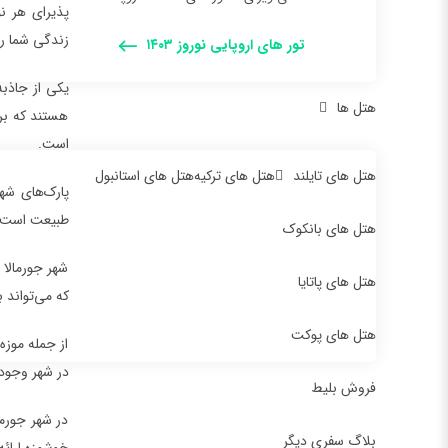
پذيراي هر ن
زندگی شما را
تور های اروپایی نوروز ۱۴۰۳
یکی از جاذب
هتل ها
هستند که برا
است.
هتل های تایلند
هتل های ترکیه
هتل های استانبول
پارک‌های شه
طبیعت است. د
هتل های بانکوک
شهر جورمالا 
هتل های پاتایا
که می‌تواند 
هتل های پوکت
از جمله موزه
در شهر وجود د
فروش بلیط
در شهر جورما
بلاگ سفری دیگر