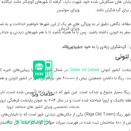
ابان های سنگفرش شده خود شهرت دارد، گرفته تا شهرهای کوچکتر مانند لیگاتنه ک
ویزای سوئیس
رای گردشگران باشد.
 مقاله، نگاهی دقیق تر به ویژگی های هر یک از این شهرها خواهیم انداخت و به شما
ویزای اتریش
سفر به لتونی داشته باشید. پس با ما همراه باشید تا با هم شهرهای دیدنی و جذاب
ویزای چک
 لتونی
ایتخت کشور لتونی
Cities of Latvia
در شمال شرق اروپا، با زیبایی‌های خیره 
ی بیش از 600،000 نفر، بزرگترین شهر در کشور لتونی و همچنین بزرگترین شهر در کشورهای بالتیک است.
معماری شهر ریگا بسیار متنوع و جذاب است.
خدمات ویزا
 و اروپا شناخته شده است و در سال 2014 به عنوان پایتخت فرهنگی اروپا انتخاب شد.
خدمات تخصصی ویزای کشور های مختلف اروپا.
مشاهده تمام ویزا ها
ریگا دارای بیش از 800 ساختمان ثبت شده در فهرست میراث جهانی یونسکو است. ای
د.