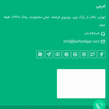
آدرس
تهران، بالاتر از پارک وی، روبروی فرشته، نبش محمودیه، پلاک 2728، طبقه
سوم
021-34703
info[@]safaridigar.com