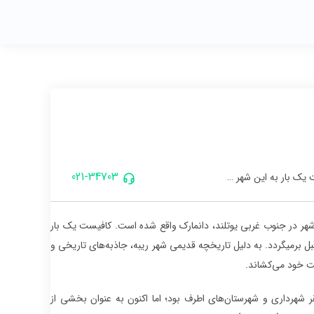
021-34703
 یک بار به این شهر …
هر در جنوب غربی یوتلند، دانمارک واقع شده است. کافیست یک بار
ر کنید تا در طبیعت زیبا و جذاب آن غرق شوید. تاریخچه این شهر به 1300 سال قبل برمیگردد. به دلیل تاریخچه قدیمی شهر ریبه، جاذبه‌های تاریخی و
ت خود می‌کشاند.
ن شهر طبق آمار سال 2022، 8257 نفر می‌باشد. شهر ریبه تا 1 ژانویه سال 2007، مقر شهرداری و شهرستان‌های اطرف بود؛ اما اکنون به عنوان بخشی از