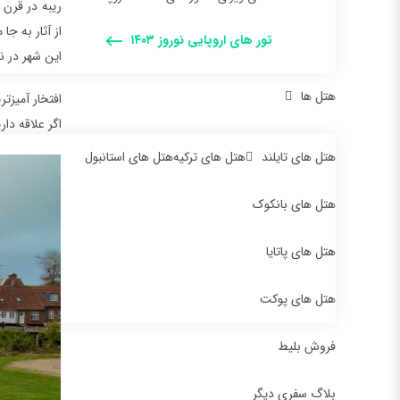
ریبه در قرن 
از آثار به جا
تور های اروپایی نوروز ۱۴۰۳
این شهر در نز
هتل ها
افتخار آمیز‌ترین لح
اگر علاقه دار
هتل های تایلند
هتل های ترکیه
هتل های استانبول
هتل های بانکوک
هتل های پاتایا
هتل های پوکت
فروش بلیط
بلاگ سفری دیگر