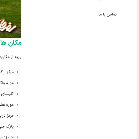
تماس با ما
مکان‌ ها
ریبه از مکان‌
مرکز واک
موزه واک
کلیسای جامع ریبه 
موزه هن
مرکز دری
پارک مل
جریزه ما