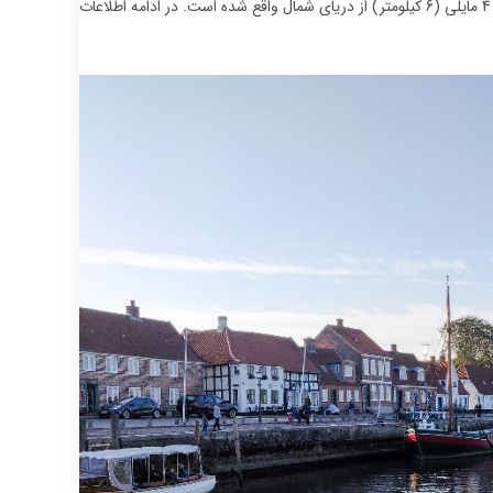
شهرداری Esbjerg در منطقه جنوبی دانمارک نام برده می‌شود. ریبه بر روی رودخانه و در فاصله 4 مایلی (6 کیلومتر) از دریای شمال واقع شده است. در ادامه اطلاعات