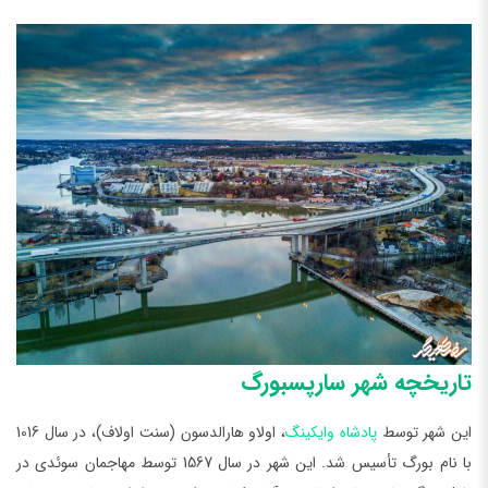
تاریخچه شهر سارپسبورگ
این شهر توسط
پادشاه وایکینگ
، اولاو هارالدسون (سنت اولاف)، در سال 1016
با نام بورگ تأسیس شد. این شهر در سال 1567 توسط مهاجمان سوئدی در