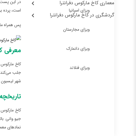
در این پست و
معماری کاخ مارکوس دفرانترا
ویزای اسپانیا
است، پرده بر
گردشگری در کاخ مارکوس دفرانترا
پس همراه ما 
ویزای مجارستان
ویزای دانمارک
معرفی کا
کاخ مارکوس د
ویزای فنلاند
شهر لیسبون وا
تاریخچه 
جیو.وانی با
نمادهای معما