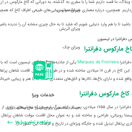
بلاگ، ما قصد داریم شما را با سفری به گذشته، به دورانی که کاخ مارکوس در آن ب
ویزای سوئیس
داریم. همچنین، درباره معماری خیره‌کننده و زیبایی‌های طبیعی اطراف کاخ که 
باشید تا با هم وارد دنیایی شویم که شاید تا به حال چیزی مشابه آن را ندیده باشی
ویزای اتریش
ویزای چک
خ مارکوس دفرانترا
فرانترا
Marques de Fronteira
یکی از جاذبه‌های گردشگری لیسبون است که با معم
قع شده و دارای باغ‌ها، تالارها و اتاق‌های متعددی است که با هنر و زیبایی خیره‌کن
کاخ مارکوس دفرانترا
خدمات ویزا
کاخ مارکوس دفرانترا در سال ۱۷۵۵ میلادی، پس از زلزله بزرگ لیسبون که بخ
خدمات تخصصی ویزای کشور های مختلف اروپا.
تیستا روبیالی، طراحی و ساخته شد و به عنوان محل اقامت موقت شاهان پرتغال د
مشاهده تمام ویزا ها
ری پرتغال تبدیل شده و جایگاه ویژه‌ای در تاریخ و فرهنگ این کشور دارد.