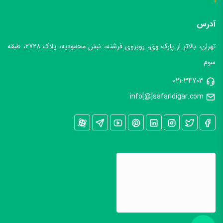
استخدام در سفری دیگر
آدرس
تهران، بالاتر از پارک وی، روبروی فرشته، نبش محمودیه، پلاک 2728، طبقه
سوم
021-34703
info[@]safaridigar.com