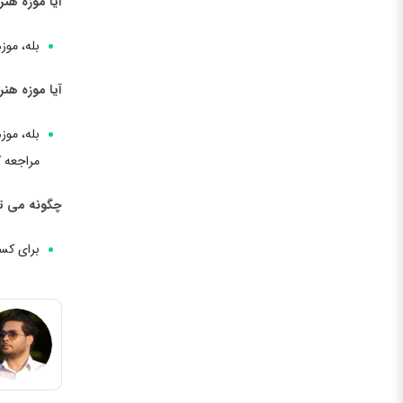
آیا موزه هن
بله، مو
آیا موزه هنر
بله، موز
مراجعه ک
چگونه می تو
برای کسب