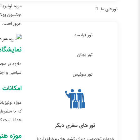
تورهای ما
جکسون پولاک
امروز است.
تور فرانسه
نمایشگا
تور یونان
علاوه بر مجم
سیاسی و اجتم
تور سوئیس
امکانات 
موزه لوئیزیان
که با منظره‌
هدایا است که
تور های سفری دیگر
موزه هنر
خدمات تخصصی ویزای کشور های مختلف اروپا.