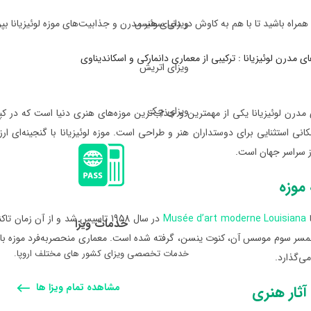
ویزای سوئیس
ا همراه باشید تا با هم به کاوش در دنیای هنر مدرن و جذابیت‌های موزه لوئیزیانا بپر
ویزای اتریش
ویزای چک
مدرن لوئیزیانا یکی از مهمترین و جذاب‌ترین موزه‌های هنری دنیا است که در ک
انی استثنایی برای دوستداران هنر و طراحی است. موزه لوئیزیانا با گنجینه‌ای ارز
از سراسر جهان است.
موزه
ا
Musée d’art moderne Louisiana
در سال 1958 تاسیس شد و از آن زم
خدمات ویزا
همسر سوم موسس آن، کنوت ینسن، گرفته شده است. معماری منحصربه‌فرد موزه با است
خدمات تخصصی ویزای کشور های مختلف اروپا.
می‌گذارد.
مشاهده تمام ویزا ها
ثار هنری