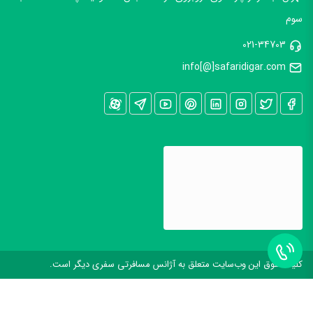
تهران، بالاتر از پارک وی، روبروی فرشته، نبش محمودیه، پلاک 2728، طبقه
سوم
021-34703
info[@]safaridigar.com
کليه حقوق اين وب‌سايت متعلق به آژانس مسافرتی سفری دیگر است.